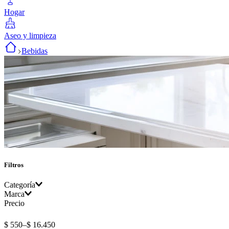
Hogar
Aseo y limpieza
Bebidas
Filtros
Categoría
Marca
Precio
Gaseosas
OMI
Infusiones, té
$ 550
–
$ 16.450