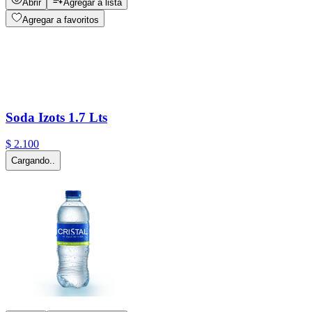
Abrir
Agregar a lista
Agregar a favoritos
Soda Izots 1.7 Lts
$
2
.
100
Cargando..