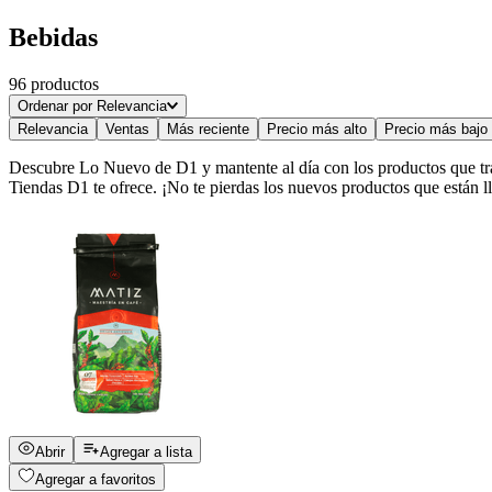
TREE FRUTS
Aguas
Bebidas
COCA COLA
Jugos refrescos y néctares
96
productos
INN
Ordenar por
Relevancia
Isotónica y energizantes
Relevancia
Ventas
Más reciente
Precio más alto
Precio más bajo
SWIGEN/IZOTS
Bebidas vegetales
Descubre Lo Nuevo de D1 y mantente al día con los productos que tra
IZOTS
Tiendas D1 te ofrece. ¡No te pierdas los nuevos productos que están l
EISTEE
ALMONDEE
KEDELI
KANPUR
Mostrar 24 más
Abrir
Agregar a lista
Agregar a favoritos