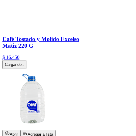
Café Tostado y Molido Excelso
Matiz 220 G
$
16
.
450
Cargando..
Abrir
Agregar a lista