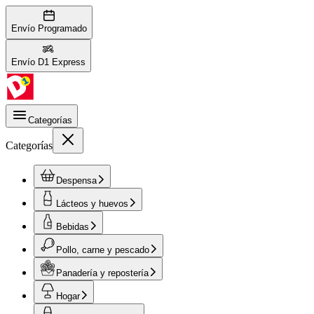
Envío Programado
Envío D1 Express
Categorías
Categorías
Despensa
Lácteos y huevos
Bebidas
Pollo, carne y pescado
Panadería y repostería
Hogar